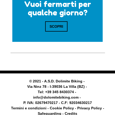
Vuoi fermarti per
qualche giorno?
SCOPRI
© 2021 - A.S.D. Dolimite Biking -
Via Ninz 78 - I-39036 La Villa (BZ) -
Tel: +39 345 8430374 -
info@dolomitebiking.com -
P. IVA: 02679470217 - C.F: 92034630217
Termini e condizioni -
Cookie Policy
-
Privacy Policy -
Safeguarding
- Credits