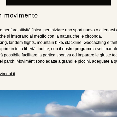
n movimento
 per fare attività fisica, per iniziare uno sport nuovo o allenarsi 
che si integrano al meglio con la natura che le circonda.
ng, tandem flights, mountain bike, slackline, Geocaching e tante 
oprire in tutta libertà. Inoltre, con il nostro programma settiman
rà possibile facilitare la partica sportiva ed imparare le giuste te
ei parchi Movimënt sono adatte a grandi e piccini, adeguate a q
iment.it