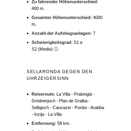
Zu fahrender Höhenunterschied:
400 m.
Gesamter Höhenunterschied:
4000
m.
Anzahl der Aufstiegsanlagen:
7
Schwierigkeitsgrad:
S1 e
S2
(Medio)
ⓘ
SELLARONDA GEGEN DEN
UHRZEIGERSINN
Reiseroute:
La Villa - Pralongià -
Grödnerjoch - Plan de Gralba -
Sellajoch - Canzazei - Pordoi - Arabba
- Inzija - La Villa
Entfernung:
58 km.