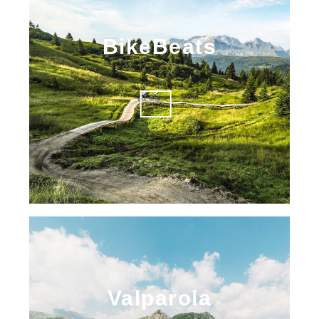
BikeBeats
Valparola