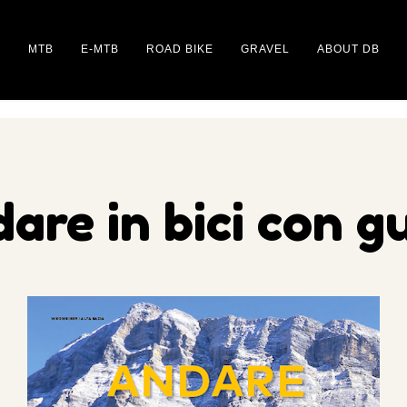
MTB
E-MTB
ROAD BIKE
GRAVEL
ABOUT DB
are in bici con g