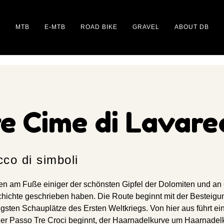
MTB
E-MTB
ROAD BIKE
GRAVEL
ABOUT DB
re Cime di Lavare
cco di simboli
en am Fuße einiger der schönsten Gipfel der Dolomiten und an 
hichte geschrieben haben. Die Route beginnt mit der Besteigu
gsten Schauplätze des Ersten Weltkriegs. Von hier aus führt ei
er Passo Tre Croci beginnt, der Haarnadelkurve um Haarnade