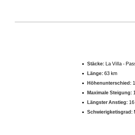
Stäcke:
La Villa - Pas
Länge:
63 km
Höhenunterschied:
1
Maximale Steigung:
1
Längster Anstieg:
16 
Schwierigketisgrad:
M