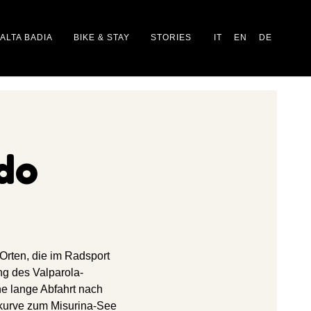
ALTA BADIA
BIKE & STAY
STORIES
IT
EN
DE
do
Orten, die im Radsport
ng des Valparola-
ne lange Abfahrt nach
lkurve zum Misurina-See